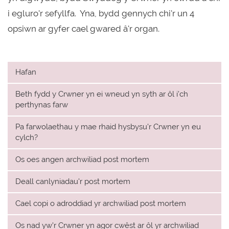
i egluro'r sefyllfa. Yna, bydd gennych chi'r un 4
opsiwn ar gyfer cael gwared â'r organ.
Hafan
Beth fydd y Crwner yn ei wneud yn syth ar ôl i'ch
perthynas farw
Pa farwolaethau y mae rhaid hysbysu'r Crwner yn eu
cylch?
Os oes angen archwiliad post mortem
Deall canlyniadau'r post mortem
Cael copi o adroddiad yr archwiliad post mortem
Os nad yw'r Crwner yn agor cwêst ar ôl yr archwiliad