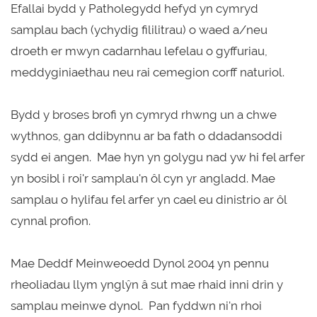
Efallai bydd y Patholegydd hefyd yn cymryd
samplau bach (ychydig fililitrau) o waed a/neu
droeth er mwyn cadarnhau lefelau o gyffuriau,
meddyginiaethau neu rai cemegion corff naturiol.
Bydd y broses brofi yn cymryd rhwng un a chwe
wythnos, gan ddibynnu ar ba fath o ddadansoddi
sydd ei angen. Mae hyn yn golygu nad yw hi fel arfer
yn bosibl i roi'r samplau'n ôl cyn yr angladd. Mae
samplau o hylifau fel arfer yn cael eu dinistrio ar ôl
cynnal profion.
Mae Deddf Meinweoedd Dynol 2004 yn pennu
rheoliadau llym ynglŷn â sut mae rhaid inni drin y
samplau meinwe dynol. Pan fyddwn ni'n rhoi