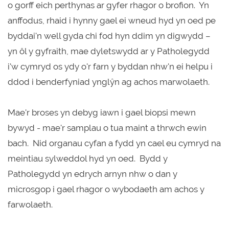
o gorff eich perthynas ar gyfer rhagor o brofion. Yn
anffodus, rhaid i hynny gael ei wneud hyd yn oed pe
byddai'n well gyda chi fod hyn ddim yn digwydd –
yn ôl y gyfraith, mae dyletswydd ar y Patholegydd
i'w cymryd os ydy o'r farn y byddan nhw'n ei helpu i
ddod i benderfyniad ynglŷn ag achos marwolaeth.
Mae'r broses yn debyg iawn i gael biopsi mewn
bywyd - mae'r samplau o tua maint a thrwch ewin
bach. Nid organau cyfan a fydd yn cael eu cymryd na
meintiau sylweddol hyd yn oed. Bydd y
Patholegydd yn edrych arnyn nhw o dan y
microsgop i gael rhagor o wybodaeth am achos y
farwolaeth.