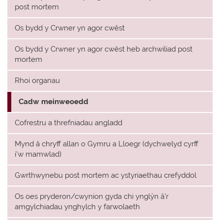
post mortem
Os bydd y Crwner yn agor cwêst
Os bydd y Crwner yn agor cwêst heb archwiliad post
mortem
Rhoi organau
Cadw meinweoedd
Cofrestru a threfniadau angladd
Mynd â chryff allan o Gymru a Lloegr (dychwelyd cyrff
i'w mamwlad)
Gwrthwynebu post mortem ac ystyriaethau crefyddol
Os oes pryderon/cwynion gyda chi ynglŷn â'r
amgylchiadau ynghylch y farwolaeth