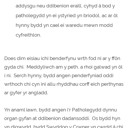
addysgu neu ddibenion eraill, cyhyd â bod y
patholegydd yn ei ystyried yn briodol, ac ar ôl
hynny bydd yn cael ei waredu mewn modd
cyfreithlon.
Does dim eisiau ichi benderfynu wrth fod ni ar y ffôn
gyda chi. Meddyliwch am y peth, a rhoi galwad yn ôl
i ni. Serch hynny, bydd angen penderfyniad oddi
wrthoch chi cyn ini allu rhyddhau corff eich perthynas
ar gyfer yr angladd.
Yn anaml iawn, bydd angen i'r Patholegydd dynnu
organ gyfan at ddibenion dadansoddi. Os bydd hyn
yn digwydd, bydd Swyddog y Crwner yn cwrdd â chi