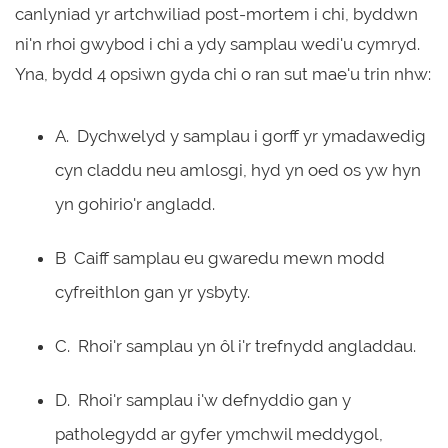
canlyniad yr artchwiliad post-mortem i chi, byddwn
ni'n rhoi gwybod i chi a ydy samplau wedi'u cymryd.
Yna, bydd 4 opsiwn gyda chi o ran sut mae'u trin nhw:
A. Dychwelyd y samplau i gorff yr ymadawedig
cyn claddu neu amlosgi, hyd yn oed os yw hyn
yn gohirio'r angladd.
B Caiff samplau eu gwaredu mewn modd
cyfreithlon gan yr ysbyty.
C. Rhoi'r samplau yn ôl i'r trefnydd angladdau.
D. Rhoi'r samplau i'w defnyddio gan y
patholegydd ar gyfer ymchwil meddygol,