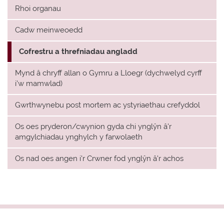
Rhoi organau
Cadw meinweoedd
Cofrestru a threfniadau angladd
Mynd â chryff allan o Gymru a Lloegr (dychwelyd cyrff
i'w mamwlad)
Gwrthwynebu post mortem ac ystyriaethau crefyddol
Os oes pryderon/cwynion gyda chi ynglŷn â'r
amgylchiadau ynghylch y farwolaeth
Os nad oes angen i'r Crwner fod ynglŷn â'r achos