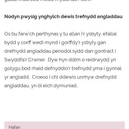
Nodyn pwysig ynghylch dewis trefnydd angladdau
Os bu farw'ch perthynas y tu allan i'r ysbyty, efallai
bydd y corff wedi mynd i gorffdy'r ysbyty gan
drefnydd angladdau penodol sydd dan gontract i
Swyddfa'r Crwner. Dyw hyn ddim o reidrwydd yn
golygu bod rhaid defnyddio'r trefnydd yma i gynnal
yr angladd. Croeso i chi ddewis unrhyw drefnydd
angladdau, yn ôl eich dymuniad.
Hafan