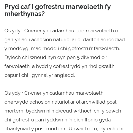
Pryd caf i gofrestru marwolaeth fy
mherthynas?
Os ydy'r Crwner yn cadarnhau bod marwolaeth o
ganlyniad i achosion naturiol ar ôl darllen adroddiad
y meddyg, mae modd i chi gofrestru'r farwolaeth.
Dylech chi wneud hyn cyn pen 5 diwrnod o'r
farwolaeth, a bydd y cofrestrydd yn rhoi gwaith
papur i chi i gynnal yr angladd.
Os ydy'r Crwner yn cadarnhau marwolaeth
oherwydd achosion naturiol ar ôl archwiliad post
mortem, byddwn ni'n dweud wrthoch chi y cewch
chi gofrestru pan fyddwn ni'n eich ffonio gyda
chanlyniad y post mortem. Unwaith eto, dylech chi