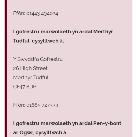
Ffôn: 01443 494024
I gofrestru marwolaeth yn ardal Merthyr
Tudful, cysylltwch â:
Y Swyddfa Gofrestru
26 High Street
Merthyr Tudful
CF47 8DP
Ffôn: 01685 727333
I gofrestru marwolaeth yn ardal Pen-y-bont
ar Ogwr, cysylltwch â: