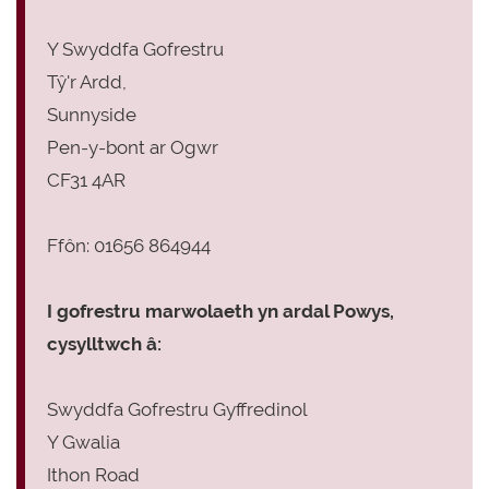
Y Swyddfa Gofrestru
Tŷ'r Ardd,
Sunnyside
Pen-y-bont ar Ogwr
CF31 4AR
Ffôn: 01656 864944
I gofrestru marwolaeth yn ardal Powys,
cysylltwch â:
Swyddfa Gofrestru Gyffredinol
Y Gwalia
Ithon Road