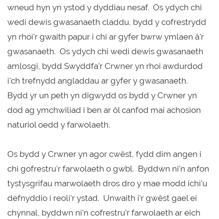
wneud hyn yn ystod y dyddiau nesaf. Os ydych chi
wedi dewis gwasanaeth claddu, bydd y cofrestrydd
yn rhoi'r gwaith papur i chi ar gyfer bwrw ymlaen â'r
gwasanaeth. Os ydych chi wedi dewis gwasanaeth
amlosgi, bydd Swyddfa'r Crwner yn rhoi awdurdod
i'ch trefnydd angladdau ar gyfer y gwasanaeth.
Bydd yr un peth yn digwydd os bydd y Crwner yn
dod ag ymchwiliad i ben ar ôl canfod mai achosion
naturiol oedd y farwolaeth.
Os bydd y Crwner yn agor cwêst, fydd dim angen i
chi gofrestru'r farwolaeth o gwbl. Byddwn ni'n anfon
tystysgrifau marwolaeth dros dro y mae modd ichi'u
defnyddio i reoli'r ystad. Unwaith i'r gwêst gael ei
chynnal, byddwn ni'n cofrestru'r farwolaeth ar eich