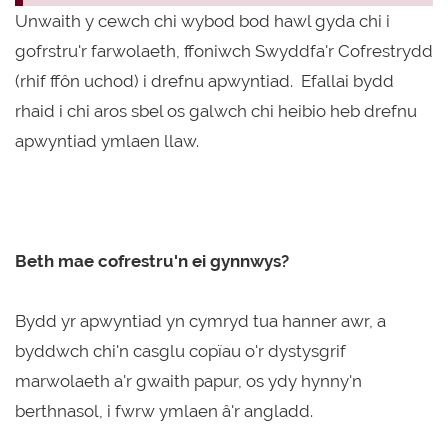
Unwaith y cewch chi wybod bod hawl gyda chi i
gofrstru'r farwolaeth, ffoniwch Swyddfa'r Cofrestrydd
(rhif ffôn uchod) i drefnu apwyntiad. Efallai bydd
rhaid i chi aros sbel os galwch chi heibio heb drefnu
apwyntiad ymlaen llaw.
Beth mae cofrestru'n ei gynnwys?
Bydd yr apwyntiad yn cymryd tua hanner awr, a
byddwch chi'n casglu copïau o'r dystysgrif
marwolaeth a'r gwaith papur, os ydy hynny'n
berthnasol, i fwrw ymlaen â'r angladd.