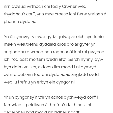
ni'n dweud wrthoch chi fod y Crwner wedi
rhyddhau'r corff, yna mae croeso ichi fwrw ymlaen â
phennu dyddiad.
Yn ôl synnwyr y fawd gyda golwg ar eich cynllunio,
mae'n well trefnu dyddiad dros dro ar gyfer yr
angladd 10 diwrnod neu ragor ar ôl inni roi gwybod
ichi fod post mortem wedi'i alw. Serch hynny, dyw
hyn ddim yn sicr, a does dim modd i ni gymryd
cyfrifoldeb am fodloni dyddiadau angladd sydd
wedi'u trefnu yn erbyn ein cyngor ni.
Yr un cyngor sy'n wir yn achos dychwelyd corff i
famwlad – peidiwch â threfnu'r daith nes i ni
gadarnhau bod modd rhyddhau'r corff.