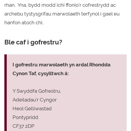
rhan. Yna, bydd modd ichi ffonio'r cofrestrydd ac
archebu tystysgrifau marwolaeth terfynol i gael eu
hanfon atoch chi.
Ble caf i gofrestru?
I gofrestru marwolaeth yn ardal Rhondda
Cynon Taf, cysylltwch â:
Y Swyddfa Gofrestru,
Adeiladau'r Cyngor
Heol Gelliwastad
Pontypridd
CF37 2DP