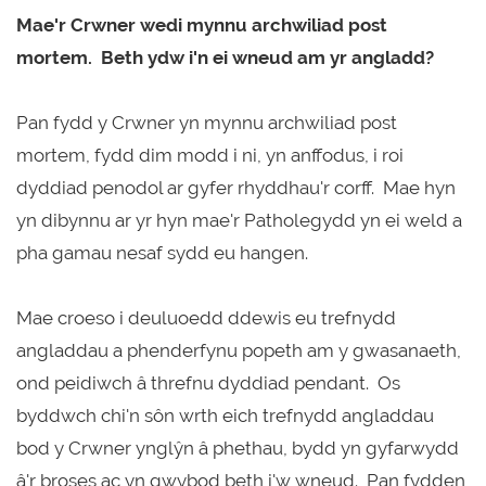
Mae'r Crwner wedi mynnu archwiliad post
mortem. Beth ydw i'n ei wneud am yr angladd?
Pan fydd y Crwner yn mynnu archwiliad post
mortem, fydd dim modd i ni, yn anffodus, i roi
dyddiad penodol ar gyfer rhyddhau'r corff. Mae hyn
yn dibynnu ar yr hyn mae'r Patholegydd yn ei weld a
pha gamau nesaf sydd eu hangen.
Mae croeso i deuluoedd ddewis eu trefnydd
angladdau a phenderfynu popeth am y gwasanaeth,
ond peidiwch â threfnu dyddiad pendant. Os
byddwch chi'n sôn wrth eich trefnydd angladdau
bod y Crwner ynglŷn â phethau, bydd yn gyfarwydd
â'r broses ac yn gwybod beth i'w wneud. Pan fydden