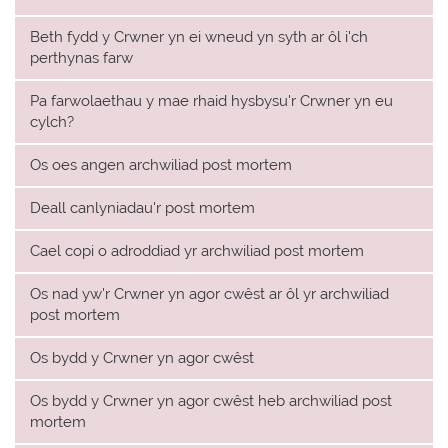
Beth fydd y Crwner yn ei wneud yn syth ar ôl i'ch
perthynas farw
Pa farwolaethau y mae rhaid hysbysu'r Crwner yn eu
cylch?
Os oes angen archwiliad post mortem
Deall canlyniadau'r post mortem
Cael copi o adroddiad yr archwiliad post mortem
Os nad yw'r Crwner yn agor cwêst ar ôl yr archwiliad
post mortem
Os bydd y Crwner yn agor cwêst
Os bydd y Crwner yn agor cwêst heb archwiliad post
mortem