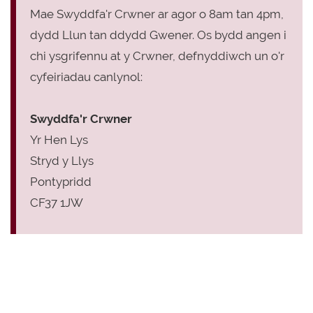
Mae Swyddfa'r Crwner ar agor o 8am tan 4pm,
dydd Llun tan ddydd Gwener. Os bydd angen i
chi ysgrifennu at y Crwner, defnyddiwch un o'r
cyfeiriadau canlynol:
Swyddfa'r Crwner
Yr Hen Lys
Stryd y Llys
Pontypridd
CF37 1JW