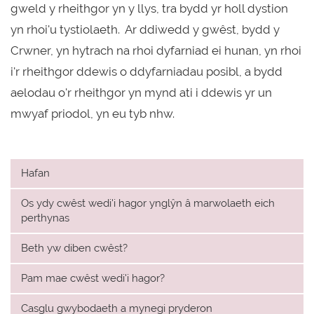
gweld y rheithgor yn y llys, tra bydd yr holl dystion
yn rhoi'u tystiolaeth. Ar ddiwedd y gwêst, bydd y
Crwner, yn hytrach na rhoi dyfarniad ei hunan, yn rhoi
i'r rheithgor ddewis o ddyfarniadau posibl, a bydd
aelodau o'r rheithgor yn mynd ati i ddewis yr un
mwyaf priodol, yn eu tyb nhw.
Hafan
Os ydy cwêst wedi'i hagor ynglŷn â marwolaeth eich
perthynas
Beth yw diben cwêst?
Pam mae cwêst wedi'i hagor?
Casglu gwybodaeth a mynegi pryderon