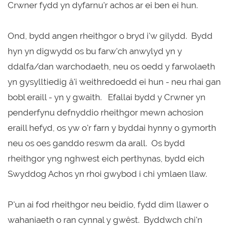
Crwner fydd yn dyfarnu'r achos ar ei ben ei hun.
Ond, bydd angen rheithgor o bryd i'w gilydd. Bydd
hyn yn digwydd os bu farw'ch anwylyd yn y
ddalfa/dan warchodaeth, neu os oedd y farwolaeth
yn gysylltiedig â'i weithredoedd ei hun - neu rhai gan
bobl eraill - yn y gwaith. Efallai bydd y Crwner yn
penderfynu defnyddio rheithgor mewn achosion
eraill hefyd, os yw o'r farn y byddai hynny o gymorth
neu os oes ganddo reswm da arall. Os bydd
rheithgor yng nghwest eich perthynas, bydd eich
Swyddog Achos yn rhoi gwybod i chi ymlaen llaw.
P'un ai fod rheithgor neu beidio, fydd dim llawer o
wahaniaeth o ran cynnal y gwêst. Byddwch chi'n