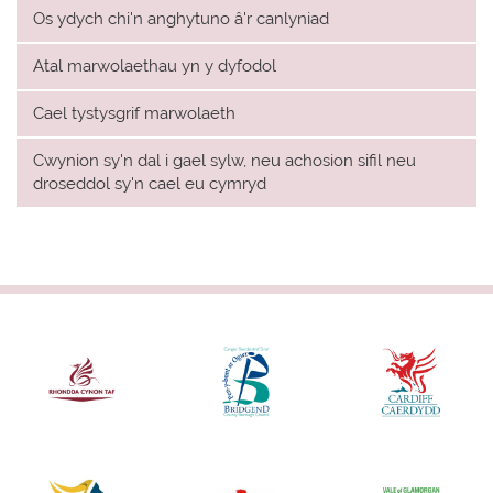
Os ydych chi'n anghytuno â'r canlyniad
Atal marwolaethau yn y dyfodol
Cael tystysgrif marwolaeth
Cwynion sy'n dal i gael sylw, neu achosion sifil neu
droseddol sy'n cael eu cymryd