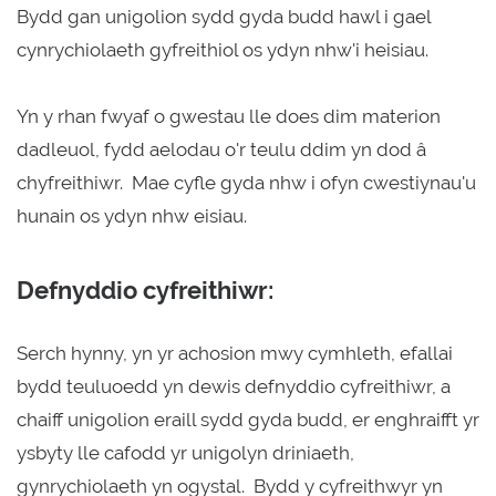
Bydd gan unigolion sydd gyda budd hawl i gael
cynrychiolaeth gyfreithiol os ydyn nhw'i heisiau.
Yn y rhan fwyaf o gwestau lle does dim materion
dadleuol, fydd aelodau o'r teulu ddim yn dod â
chyfreithiwr. Mae cyfle gyda nhw i ofyn cwestiynau'u
hunain os ydyn nhw eisiau.
Defnyddio cyfreithiwr:
Serch hynny, yn yr achosion mwy cymhleth, efallai
bydd teuluoedd yn dewis defnyddio cyfreithiwr, a
chaiff unigolion eraill sydd gyda budd, er enghraifft yr
ysbyty lle cafodd yr unigolyn driniaeth,
gynrychiolaeth yn ogystal. Bydd y cyfreithwyr yn