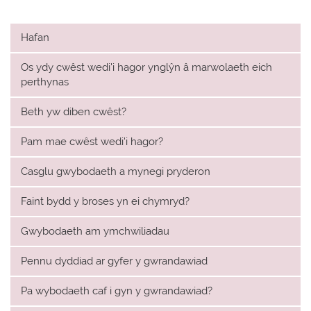
Hafan
Os ydy cwêst wedi'i hagor ynglŷn â marwolaeth eich
perthynas
Beth yw diben cwêst?
Pam mae cwêst wedi'i hagor?
Casglu gwybodaeth a mynegi pryderon
Faint bydd y broses yn ei chymryd?
Gwybodaeth am ymchwiliadau
Pennu dyddiad ar gyfer y gwrandawiad
Pa wybodaeth caf i gyn y gwrandawiad?