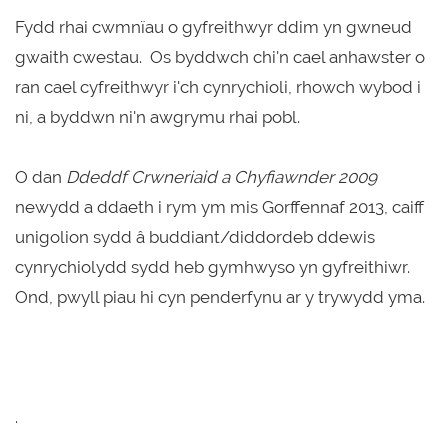
Fydd rhai cwmnïau o gyfreithwyr ddim yn gwneud
gwaith cwestau. Os byddwch chi'n cael anhawster o
ran cael cyfreithwyr i'ch cynrychioli, rhowch wybod i
ni, a byddwn ni'n awgrymu rhai pobl.
O dan
Ddeddf Crwneriaid a Chyfiawnder
2009
newydd a ddaeth i rym ym mis Gorffennaf 2013, caiff
unigolion sydd â buddiant/diddordeb ddewis
cynrychiolydd sydd heb gymhwyso yn gyfreithiwr.
Ond, pwyll piau hi cyn penderfynu ar y trywydd yma.
.