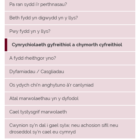
Pa ran sydd i'r perthnasau?
Beth fydd yn digwydd yn y llys?
Pwy fydd yn y llys?
Cynrychiolaeth gyfreithiol a chymorth cyfreithiol
A fydd rheithgor yno?
Dyfarniadau / Casgliadau
Os ydych chi'n anghytuno â'r canlyniad
Atal marwolaethau yn y dyfodol
Cael tystysgrif marwolaeth
Cwynion sy'n dal i gael sylw, neu achosion sifil neu
droseddol sy'n cael eu cymryd