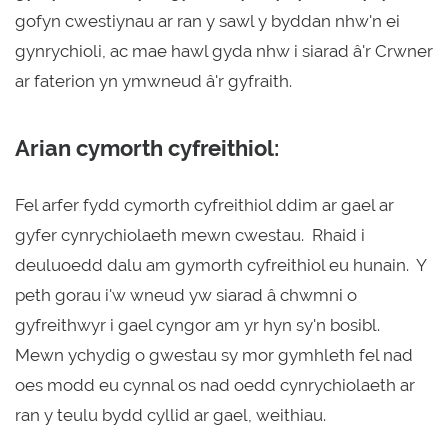
gofyn cwestiynau ar ran y sawl y byddan nhw'n ei
gynrychioli, ac mae hawl gyda nhw i siarad â'r Crwner
ar faterion yn ymwneud â'r gyfraith.
Arian cymorth cyfreithiol:
Fel arfer fydd cymorth cyfreithiol ddim ar gael ar
gyfer cynrychiolaeth mewn cwestau. Rhaid i
deuluoedd dalu am gymorth cyfreithiol eu hunain. Y
peth gorau i'w wneud yw siarad â chwmni o
gyfreithwyr i gael cyngor am yr hyn sy'n bosibl.
Mewn ychydig o gwestau sy mor gymhleth fel nad
oes modd eu cynnal os nad oedd cynrychiolaeth ar
ran y teulu bydd cyllid ar gael, weithiau.