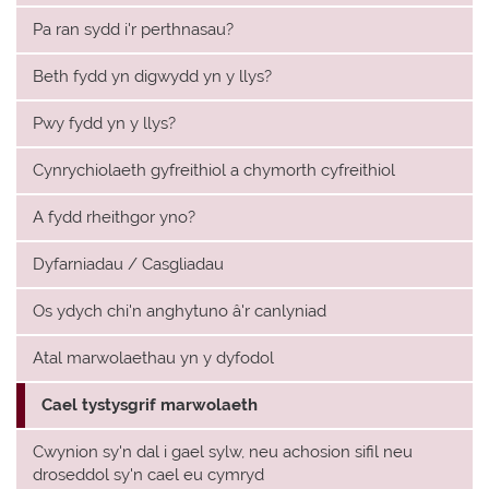
Pa ran sydd i'r perthnasau?
Beth fydd yn digwydd yn y llys?
Pwy fydd yn y llys?
Cynrychiolaeth gyfreithiol a chymorth cyfreithiol
A fydd rheithgor yno?
Dyfarniadau / Casgliadau
Os ydych chi'n anghytuno â'r canlyniad
Atal marwolaethau yn y dyfodol
Cael tystysgrif marwolaeth
Cwynion sy'n dal i gael sylw, neu achosion sifil neu
droseddol sy'n cael eu cymryd