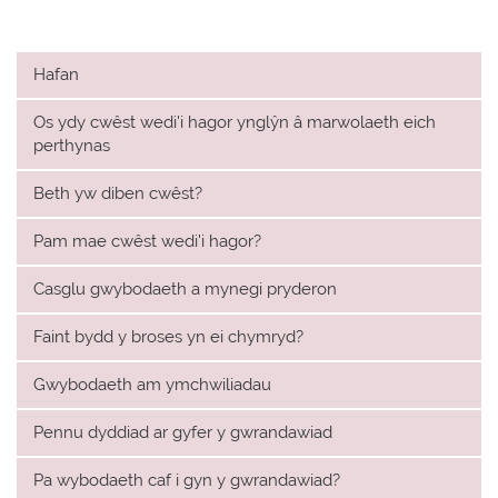
Hafan
Os ydy cwêst wedi'i hagor ynglŷn â marwolaeth eich
perthynas
Beth yw diben cwêst?
Pam mae cwêst wedi'i hagor?
Casglu gwybodaeth a mynegi pryderon
Faint bydd y broses yn ei chymryd?
Gwybodaeth am ymchwiliadau
Pennu dyddiad ar gyfer y gwrandawiad
Pa wybodaeth caf i gyn y gwrandawiad?