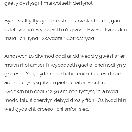
gael y dystysgrif marwolaeth derfynol.
Bydd staff y llys yn cofrestru'r farwolaeth i chi, gan
ddefnyddio'r wybodaeth o'r gwrandawiad. Fydd dim
rhaid i chi fynd i Swyddfa'r Cofrestrydd.
Arhoswch 10 diwrnod oddi ar ddiwedd y gwêst ar er
mwyn rhoi amser i'r wybodaeth gael ei chofnodi yn y
gofrestr. Yna, bydd modd ichi ffonio'r Gofrestrfa ac
archebu tystysgrifau i gael eu hafon atoch chi.
Byddwn ni'n codi £12.50 am bob tystysgrif, a bydd
modd talu â cherdyn debyd dros y ffôn. Os bydd hi'n
well gyda chi, croeso i chi anfon siec.